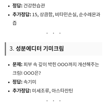
정답:
건강한습관
추가정답:
15, 상큼함, 비타민손실, 순수레몬과
즙
성분에디터 기미크림
3.
문제:
피부 속 깊이 박힌 OOO까지 개선해주는
크림! OOO은?
정답:
속기미
추가정답:
미세조류, 아스타잔틴