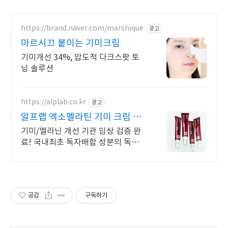
https://brand.naver.com/marshique
광고
마르시끄 붙이는 기미크림
기미개선 34%, 압도적 다크스팟 토
닝 솔루션
https://alplab.co.kr
광고
알프랩 엑소멜라틴 기미 크림 단
2주 속기미 개선!
기미/멜라닌 개선 기관 임상 검증 완
료! 국내최초 독자배합 성분의 독보
적인 기미개선을 경험해보세요
공감
구독하기