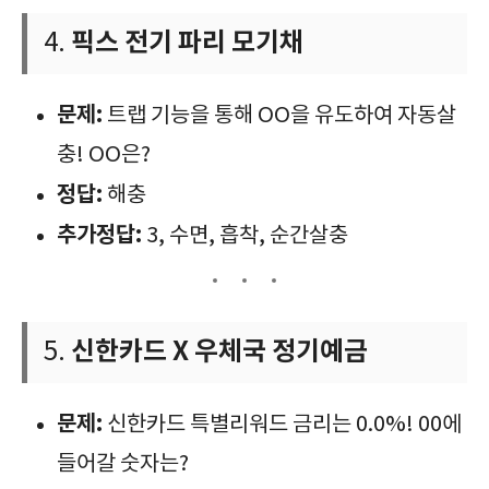
픽스 전기 파리 모기채
4.
문제:
트랩 기능을 통해 OO을 유도하여 자동살
충! OO은?
정답:
해충
추가정답:
3, 수면, 흡착, 순간살충
신한카드 X 우체국 정기예금
5.
문제:
신한카드 특별리워드 금리는 0.0%! 00에
들어갈 숫자는?