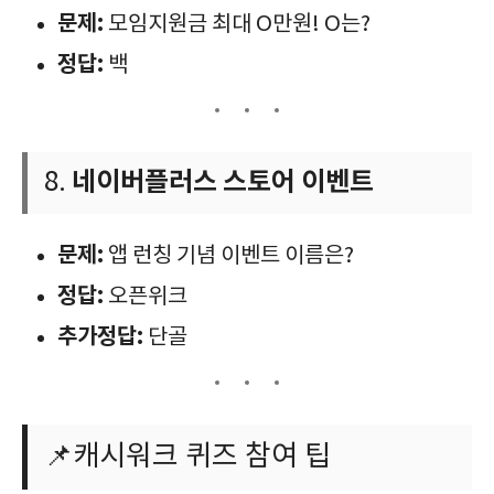
문제:
모임지원금 최대 O만원! O는?
정답:
백
네이버플러스 스토어 이벤트
8.
문제:
앱 런칭 기념 이벤트 이름은?
정답:
오픈위크
추가정답:
단골
📌캐시워크 퀴즈 참여 팁