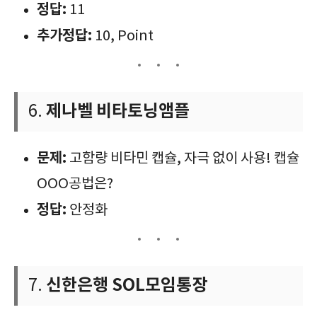
정답:
11
추가정답:
10, Point
제나벨 비타토닝앰플
6.
문제:
고함량 비타민 캡슐, 자극 없이 사용! 캡슐
OOO공법은?
정답:
안정화
신한은행 SOL모임통장
7.