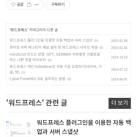
공감
구독하기
'
워드프레스
' 카테고리의 다른 글
워드프레스 플러그인을 이용한 자동 백업과 서버 스냅샷
(0)
2025.02.06
콘타보 서버 헤스티아 패널 설치 및 워드프레스 사이트 개설
(0)
2025.02.02
robots.txt 만드는 방법: GPT, GEMINI와 무분별한 크롤링을
2024.10.15
하는 나쁜 봇을 막아보자
(6)
워드프레스 색인 IndexNow로 자동 수집 요청하기(네이버, 구
2024.07.12
글, 빙)
(2)
Cyber Panel에서 SSL 설치하는 방법
(0)
2024.06.07
'워드프레스'
관련 글
더 보기
워드프레스 플러그인을 이용한 자동 백
업과 서버 스냅샷