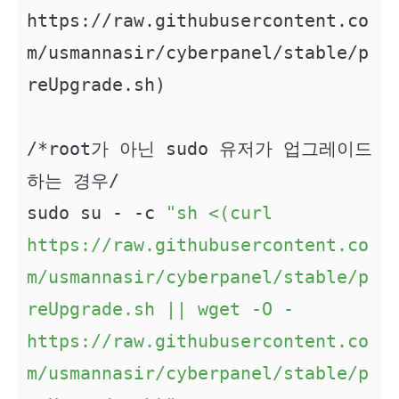
https://raw.githubusercontent.co
m/usmannasir/cyberpanel/stable/p
reUpgrade.sh)

/*root가 아닌 sudo 유저가 업그레이드 
하는 경우/

sudo su - -c 
"sh <(curl 
https://raw.githubusercontent.co
m/usmannasir/cyberpanel/stable/p
reUpgrade.sh || wget -O - 
https://raw.githubusercontent.co
m/usmannasir/cyberpanel/stable/p