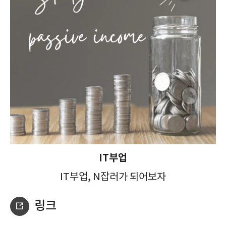
IT부업
IT부업, N잡러가 되어보자
링크