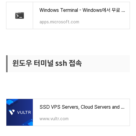
Windows Terminal - Windows에서 무료 다운로드 및 설치 | Microsoft Store
apps.microsoft.com
윈도우 터미널 ssh 접속
https://www.vultr.com/?ref=9590183
SSD VPS Servers, Cloud Servers and Cloud Hosting
www.vultr.com