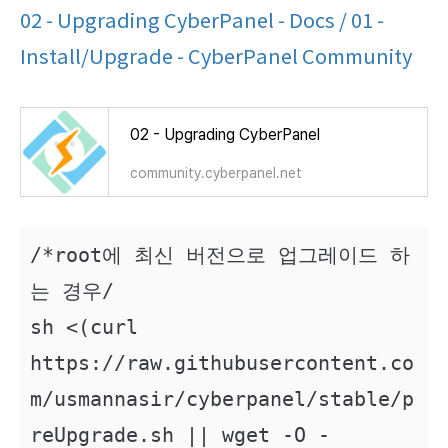
02 - Upgrading CyberPanel - Docs / 01 -
Install/Upgrade - CyberPanel Community
02 - Upgrading CyberPanel
community.cyberpanel.net
/*root에 최신 버전으로 업그레이드 하
는 경우/

sh <(curl 
https://raw.githubusercontent.co
m/usmannasir/cyberpanel/stable/p
reUpgrade.sh || wget -O - 