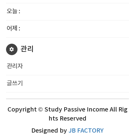
오늘 :
어제 :
관리
관리자
글쓰기
Copyright © Study Passive Income All Rig
hts Reserved
Designed by
JB FACTORY