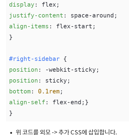
display
justify-content
align-items
: flex-start;

}

#right-sidebar
position
position
bottom
: 
0.1rem
align-self
: flex-end;}

}
위 코드를 외모 -> 추가 CSS에 삽입합니다.