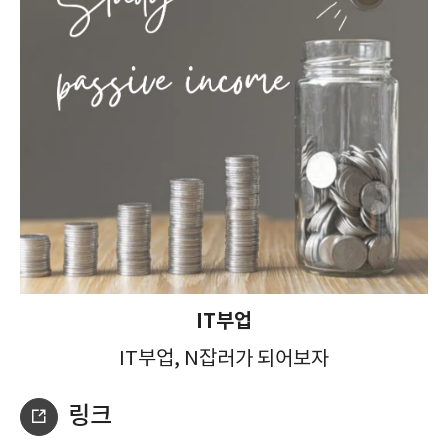
IT부업
IT부업, N잡러가 되어보자
링크