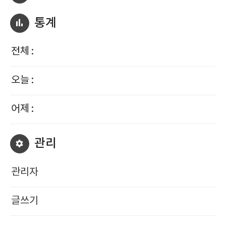
통계
전체 :
오늘 :
어제 :
관리
관리자
글쓰기