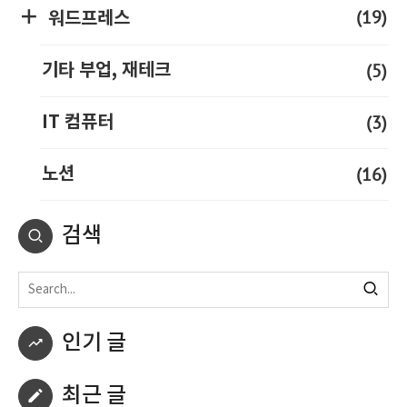
(19)
워드프레스
(5)
기타 부업, 재테크
(3)
IT 컴퓨터
(16)
노션
검색
인기 글
최근 글