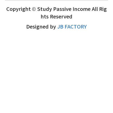
Copyright © Study Passive Income All Rig
hts Reserved
Designed by
JB FACTORY