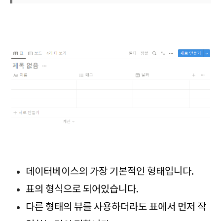
데이터베이스의 가장 기본적인 형태입니다.
표의 형식으로 되어있습니다.
다른 형태의 뷰를 사용하더라도 표에서 먼저 작