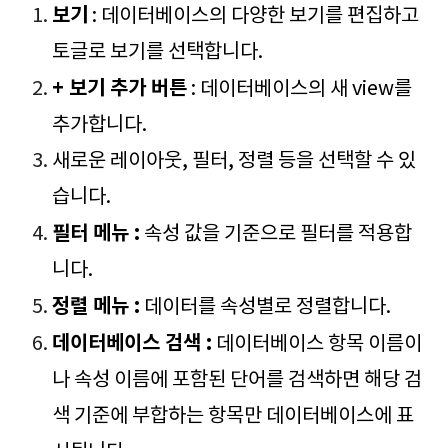
보기
: 데이터베이스의 다양한 보기를 편집하고
토글로 보기를 선택합니다.
+ 보기 추가 버튼
: 데이터베이스의 새 view를
추가합니다.
새로운 레이아웃, 필터, 정렬 등을 선택할 수 있
습니다.
필터 메뉴 :
속성 값을 기준으로 필터를 적용합
니다.
정렬 메뉴 :
데이터를 속성별로 정렬합니다.
데이터베이스 검색 :
데이터베이스 항목 이름이
나 속성 이름에 포함된 단어를 검색하면 해당 검
색 기준에 부합하는 항목만 데이터베이스에 표