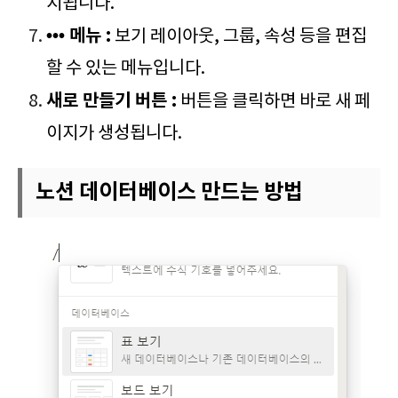
시됩니다.
••• 메뉴 :
보기 레이아웃, 그룹, 속성 등을 편집
할 수 있는 메뉴입니다.
새로 만들기 버튼 :
버튼을 클릭하면 바로 새 페
이지가 생성됩니다.
노션 데이터베이스 만드는 방법