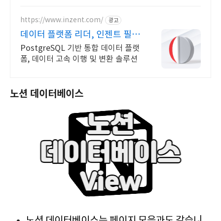
https://www.inzent.com/
광고
데이터 플랫폼 리더, 인젠트 필수
기능 통합 제공
PostgreSQL 기반 통합 데이터 플랫
폼, 데이터 고속 이행 및 변환 솔루션
노션 데이터베이스
노션 데이터베이스는 페이지 모음과도 같습니