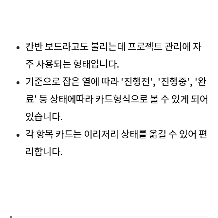
칸반 보드라고도 불리는데 프로젝트 관리에 자
주 사용되는 형태입니다.
기준으로 잡은 열에 따라 '진행전', '진행중', '완
료' 등 상태에따라 카드형식으로 볼 수 있게 되어
있습니다.
각 항목 카드는 이리저리 상태를 옮길 수 있어 편
리합니다.